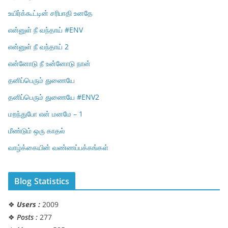
உயிர்க்கூட்டின் சரிபாதி உனதே
என்னுள் நீ வந்தாய் #ENV
என்னுள் நீ வந்தாய் 2
என்னோடு நீ உன்னோடு நான்
தனிப்பெரும் துணையே
தனிப்பெரும் துணையே #ENV2
மறந்துபோ என் மனமே – 1
மீண்டும் ஒரு காதல்
வாழ்க்கையின் வண்ணப்பக்கங்கள்
Blog Statistics
❖
Users :
2009
❖
Posts :
277