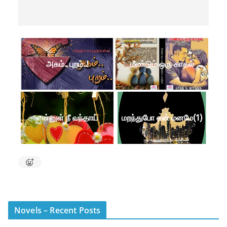
அகம்.. புறம்..!
மீண்டும் ஒரு காதல்
என்னுள் நீ வந்தாய்
மறந்துபோ என் மனமே(1)
Novels – Recent Posts