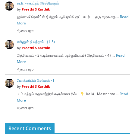
சுடரி! - டைட்டில் ரிசெர்வேஷன்
by
Preethi S Karthik
ஹலோ ஃப்ரெண்ட்ஸ் :) ஹோப் ஆல் டூயிங் குட்!! சுடரி --- ஒரு சமூக கத …
Read
More
4 years ago
என்னுள் நீ வந்தாய் - (1-5)
by
Preethi S Karthik
அத்தியாயம் - 3 (படிக்காதவர்கள் படித்துவிடவும்) அத்தியாயம் - 4 ( …
Read
More
4 years ago
பொன்னியின் செல்வன் - I
by
Preethi S Karthik
படம் மற்றும் கதாபாத்திரங்களுக்கான ரிவ்யு!
Kalki - Master sto …
Read
More
4 years ago
Recent Comments