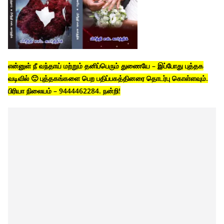
என்னுள் நீ வந்தாய் மற்றும் தனிப்பெரும் துணையே – இப்போது புத்தக
வடிவில் 🙂 புத்தகங்களை பெற பதிப்பகத்தினரை தொடர்பு கொள்ளவும்.
பிரியா நிலையம் – 9444462284. நன்றி!