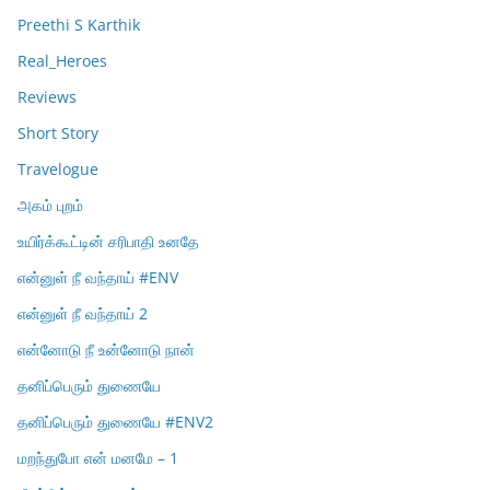
Preethi S Karthik
Real_Heroes
Reviews
Short Story
Travelogue
அகம் புறம்
உயிர்க்கூட்டின் சரிபாதி உனதே
என்னுள் நீ வந்தாய் #ENV
என்னுள் நீ வந்தாய் 2
என்னோடு நீ உன்னோடு நான்
தனிப்பெரும் துணையே
தனிப்பெரும் துணையே #ENV2
மறந்துபோ என் மனமே – 1