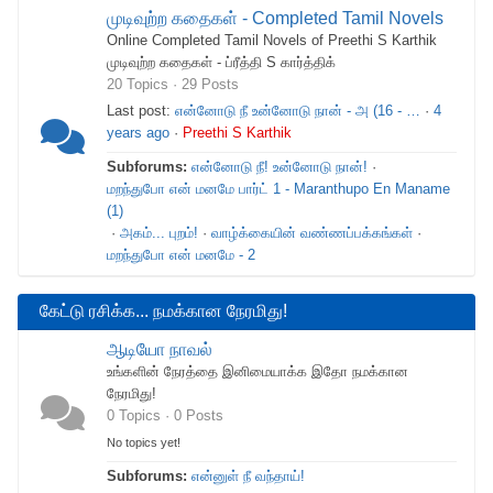
முடிவுற்ற கதைகள் - Completed Tamil Novels
Online Completed Tamil Novels of Preethi S Karthik
முடிவுற்ற கதைகள் - ப்ரீத்தி S கார்த்திக்
20 Topics · 29 Posts
Last post:
என்னோடு நீ உன்னோடு நான் - அ (16 - …
·
4
years ago
·
Preethi S Karthik
Subforums:
என்னோடு நீ! உன்னோடு நான்!
·
மறந்துபோ என் மனமே பார்ட் 1 - Maranthupo En Maname
(1)
·
அகம்... புறம்!
·
வாழ்க்கையின் வண்ணப்பக்கங்கள்
·
மறந்துபோ என் மனமே - 2
கேட்டு ரசிக்க... நமக்கான நேரமிது!
ஆடியோ நாவல்
உங்களின் நேரத்தை இனிமையாக்க இதோ நமக்கான
நேரமிது!
0 Topics · 0 Posts
No topics yet!
Subforums:
என்னுள் நீ வந்தாய்!