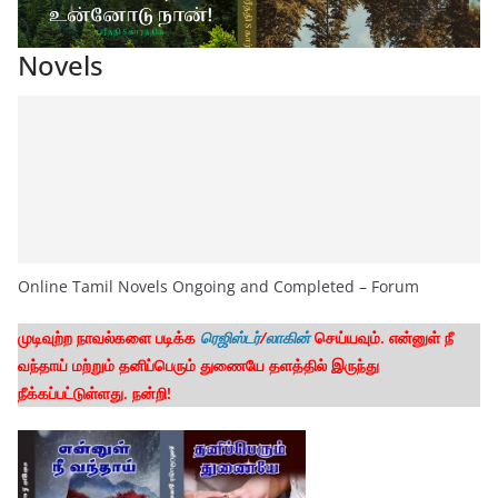
Novels
Online Tamil Novels Ongoing and Completed – Forum
முடிவுற்ற நாவல்களை படிக்க
ரெஜிஸ்டர்
/
லாகின்
செய்யவும். என்னுள் நீ
வந்தாய் மற்றும் தனிப்பெரும் துணையே தளத்தில் இருந்து
நீக்கப்பட்டுள்ளது. நன்றி!