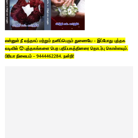
என்னுள் நீ வந்தாய் மற்றும் தனிப்பெரும் துணையே – இப்போது புத்தக
வடிவில் 🙂 புத்தகங்களை பெற பதிப்பகத்தினரை தொடர்பு கொள்ளவும்.
பிரியா நிலையம் – 9444462284. நன்றி!