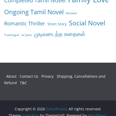
Completed Tamil Novel
Ongoing Tamil Novel
Reviews
Social Novel
Romantic Thriller
Short Story
முடிவடைந்த கதைகள்
கட்டுரை
Travelogue
About
Contact Us
Privacy
Shipping, Cancellations and
Refund
T&C
Copyright © 2026
Ezhudhukol
. All rights reserved.
Theme:
ColorMag
by ThemeGrill. Powered by
WordPress
.