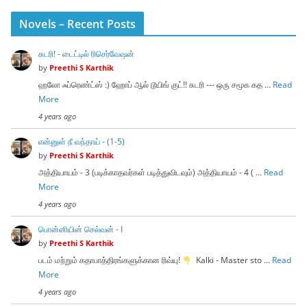
Novels – Recent Posts
சுடரி! - டைட்டில் ரிசெர்வேஷன்
by
Preethi S Karthik
ஹலோ ஃப்ரெண்ட்ஸ் :) ஹோப் ஆல் டூயிங் குட்!! சுடரி --- ஒரு சமூக கத …
Read
More
4 years ago
என்னுள் நீ வந்தாய் - (1-5)
by
Preethi S Karthik
அத்தியாயம் - 3 (படிக்காதவர்கள் படித்துவிடவும்) அத்தியாயம் - 4 ( …
Read
More
4 years ago
பொன்னியின் செல்வன் - I
by
Preethi S Karthik
படம் மற்றும் கதாபாத்திரங்களுக்கான ரிவ்யு!
Kalki - Master sto …
Read
More
4 years ago