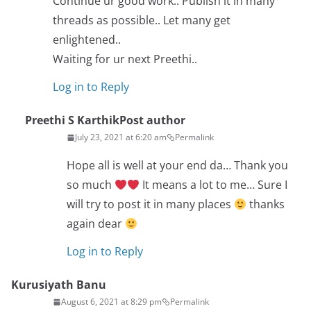
Continue ur good work.. Publish it in many
threads as possible.. Let many get
enlightened..
Waiting for ur next Preethi..
Log in to Reply
Preethi S Karthik
Post author
July 23, 2021 at 6:20 am
Permalink
Hope all is well at your end da… Thank you
so much
It means a lot to me… Sure I
will try to post it in many places
thanks
again dear
Log in to Reply
Kurusiyath Banu
August 6, 2021 at 8:29 pm
Permalink