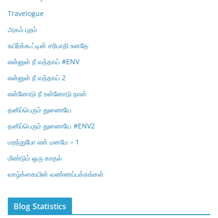
Travelogue
அகம் புறம்
உயிர்க்கூட்டின் சரிபாதி உனதே
என்னுள் நீ வந்தாய் #ENV
என்னுள் நீ வந்தாய் 2
என்னோடு நீ உன்னோடு நான்
தனிப்பெரும் துணையே
தனிப்பெரும் துணையே #ENV2
மறந்துபோ என் மனமே – 1
மீண்டும் ஒரு காதல்
வாழ்க்கையின் வண்ணப்பக்கங்கள்
Blog Statistics