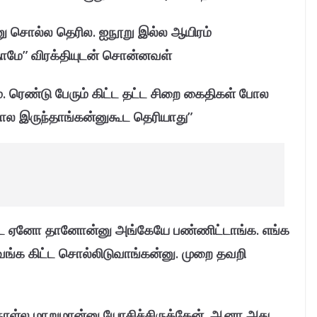
்னு சொல்ல தெரில. ஐநூறு இல்ல ஆயிரம்
்தோமே” விரக்தியுடன் சொன்னவள்
். ரெண்டு பேரும் கிட்ட தட்ட சிறை கைதிகள் போல
ோல இருந்தாங்கன்னுகூட தெரியாது”
கூட ஏனோ தானோன்னு அங்கேயே பண்ணிட்டாங்க. எங்க
வங்க கிட்ட சொல்லிடுவாங்கன்னு. முறை தவறி
ாள்ல மாறுமான்னு யோசிச்சிருக்கேன். ஆனா அது