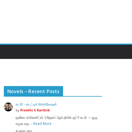
Novels – Recent Posts
சுடரி! - டைட்டில் ரிசெர்வேஷன்
by
Preethi S Karthik
ஹலோ ஃப்ரெண்ட்ஸ் :) ஹோப் ஆல் டூயிங் குட்!! சுடரி --- ஒரு
சமூக கத …
Read More
4 years ago