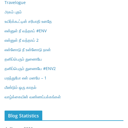
Travelogue
அகம் புறம்
உயிர்க்கூட்டின் சரிபாதி உனதே
என்னுள் நீ வந்தாய் #ENV
என்னுள் நீ வந்தாய் 2
என்னோடு நீ உன்னோடு நான்
தனிப்பெரும் துணையே
தனிப்பெரும் துணையே #ENV2
மறந்துபோ என் மனமே – 1
மீண்டும் ஒரு காதல்
வாழ்க்கையின் வண்ணப்பக்கங்கள்
Blog Statistics