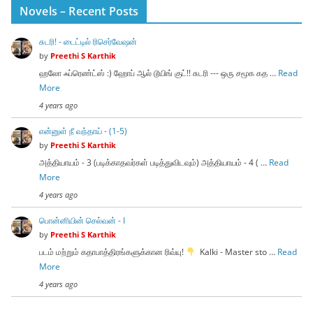
Novels – Recent Posts
சுடரி! - டைட்டில் ரிசெர்வேஷன்
by
Preethi S Karthik
ஹலோ ஃப்ரெண்ட்ஸ் :) ஹோப் ஆல் டூயிங் குட்!! சுடரி --- ஒரு சமூக கத …
Read
More
4 years ago
என்னுள் நீ வந்தாய் - (1-5)
by
Preethi S Karthik
அத்தியாயம் - 3 (படிக்காதவர்கள் படித்துவிடவும்) அத்தியாயம் - 4 ( …
Read
More
4 years ago
பொன்னியின் செல்வன் - I
by
Preethi S Karthik
படம் மற்றும் கதாபாத்திரங்களுக்கான ரிவ்யு!
Kalki - Master sto …
Read
More
4 years ago