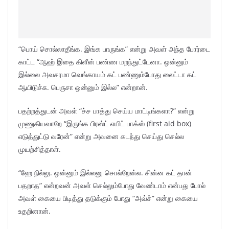
“பொய் சொல்லாதீங்க. இங்க பாருங்க” என்று அவள் அந்த போர்டை
காட்ட “ஆஹ் இதை கிளீன் பண்ண மறந்துட்டேனா. ஒன்னும்
இல்லை அவசரமா வெங்காயம் கட் பண்ணும்போது லைட்டா கட்
ஆயிடுச்சு. பெருசா ஒன்னும் இல்ல” என்றான்.
பதற்றத்துடன் அவள் “ச்ச பாத்து செய்ய மாட்டிங்களா?” என்று
முணுகியவாறே “இருங்க பிரஸ்ட் எயிட் பாக்ஸ் (first aid box)
எடுத்துட்டு வரேன்” என்று அவனை கடந்து செய்து செல்ல
முயற்சித்தாள்.
“ஹே நில்லு. ஒன்னும் இல்லனு சொல்றேன்ல. சின்ன கட் தான்
பதறாத” என்றவன் அவள் செல்லும்போது வேண்டாம் என்பது போல்
அவள் கையை பிடித்து தடுக்கும் போது “அவ்ச்” என்று கையை
உதறினான்.