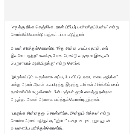
“எதுக்கு நீங்க செஞ்சீங்க. நான் பிரிப்பர் பண்ணிருப்பேன்ல” என்று
சொல்லிக்கொண்டு மஞ்சள் டப்பா எடுத்தாள்.
அவன் சிரித்துக்கொண்டு “இது சின்ன வெட்டு தான். ஏன்
இவளோ பதற்ற? எனக்கு போன ரெண்டு வருஷமா இதைவிட
பெருசாலாம் ஆகியிருக்கு” என்று சொல்ல
“இருக்கட்டும் அதுக்காக அப்படியே விட்டுடறதா, கைய குடுங்க”
என்று அவள் அவன் கைபிடித்து இழுத்து கிச்சன் சிங்க்கில் பைப்
தண்ணியில் கழுவினாள். பின் மஞ்சள் தூள் வைத்து நன்றாக
அழுத்த, அவன் அவளை பார்த்துக்கொண்டிருந்தான்.
“பாருங்க சின்னதுனு சொன்னீங்க. இன்னும் நிக்கல” என்று
சொல்ல அவன் பதிலுக்கு “ஹ்ம்ம்” என்றான் புன்முறுவலுடன்
அவளையே பார்த்துக்கொண்டு.