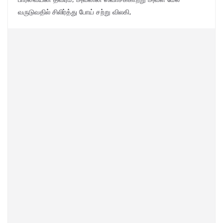
வருடுவதில் சிலிர்த்து போய் சற்று விலகி,