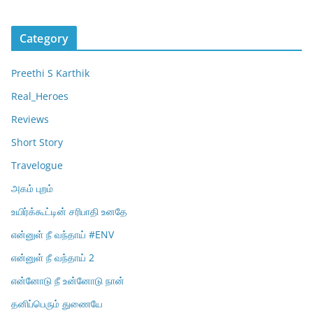
Category
Preethi S Karthik
Real_Heroes
Reviews
Short Story
Travelogue
அகம் புறம்
உயிர்க்கூட்டின் சரிபாதி உனதே
என்னுள் நீ வந்தாய் #ENV
என்னுள் நீ வந்தாய் 2
என்னோடு நீ உன்னோடு நான்
தனிப்பெரும் துணையே