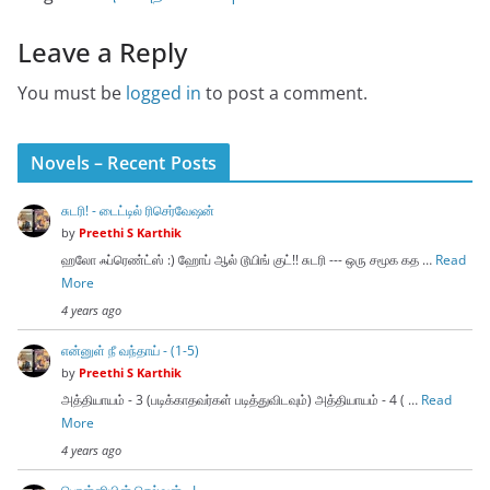
Leave a Reply
You must be
logged in
to post a comment.
Novels – Recent Posts
சுடரி! - டைட்டில் ரிசெர்வேஷன்
by
Preethi S Karthik
ஹலோ ஃப்ரெண்ட்ஸ் :) ஹோப் ஆல் டூயிங் குட்!! சுடரி --- ஒரு சமூக கத …
Read
More
4 years ago
என்னுள் நீ வந்தாய் - (1-5)
by
Preethi S Karthik
அத்தியாயம் - 3 (படிக்காதவர்கள் படித்துவிடவும்) அத்தியாயம் - 4 ( …
Read
More
4 years ago