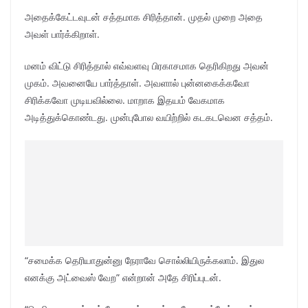
அதைக்கேட்டவுடன் சத்தமாக சிரித்தான். முதல் முறை அதை
அவள் பார்க்கிறாள்.
மனம் விட்டு சிரித்தால் எவ்வளவு பிரகாசமாக தெரிகிறது அவன்
முகம். அவனையே பார்த்தாள். அவளால் புன்னகைக்கவோ
சிரிக்கவோ முடியவில்லை. மாறாக இதயம் வேகமாக
அடித்துக்கொண்டது. முன்புபோல வயிற்றில் கடகடவென சத்தம்.
“சமைக்க தெரியாதுன்னு நேராவே சொல்லியிருக்கலாம். இதுல
எனக்கு அட்வைஸ் வேற” என்றான் அதே சிரிப்புடன்.