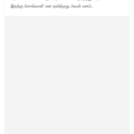
இதற்கு சொல்வான்’ என தவித்தது அவள் மனம்.