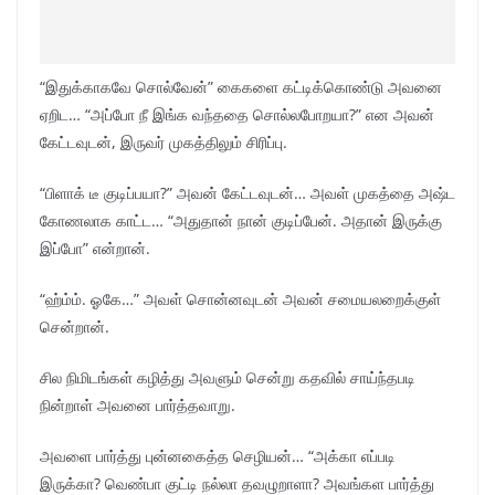
“இதுக்காகவே சொல்வேன்” கைகளை கட்டிக்கொண்டு அவனை
ஏறிட… “அப்போ நீ இங்க வந்ததை சொல்லபோறயா?” என அவன்
கேட்டவுடன், இருவர் முகத்திலும் சிரிப்பு.
“பிளாக் டீ குடிப்பயா?” அவன் கேட்டவுடன்… அவள் முகத்தை அஷ்ட
கோணலாக காட்ட… “அதுதான் நான் குடிப்பேன். அதான் இருக்கு
இப்போ” என்றான்.
“ஹ்ம்ம். ஓகே…” அவள் சொன்னவுடன் அவன் சமையலறைக்குள்
சென்றான்.
சில நிமிடங்கள் கழித்து அவளும் சென்று கதவில் சாய்ந்தபடி
நின்றாள் அவனை பார்த்தவாறு.
அவளை பார்த்து புன்னகைத்த செழியன்… “அக்கா எப்படி
இருக்கா? வெண்பா குட்டி நல்லா தவழுறாளா? அவங்கள பார்த்து