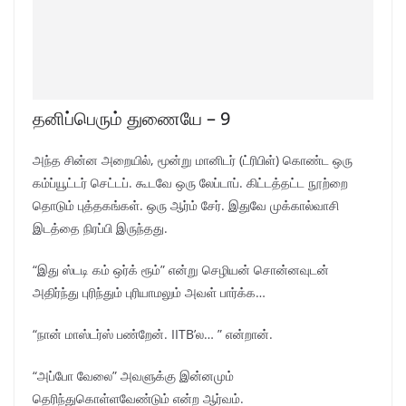
தனிப்பெரும் துணையே – 9
அந்த சின்ன அறையில், மூன்று மானிடர் (ட்ரிபிள்) கொண்ட ஒரு
கம்ப்யூட்டர் செட்டப். கூடவே ஒரு லேப்டாப். கிட்டத்தட்ட நூற்றை
தொடும் புத்தகங்கள். ஒரு ஆர்ம் சேர். இதுவே முக்கால்வாசி
இடத்தை நிரப்பி இருந்தது.
“இது ஸ்டடி கம் ஒர்க் ரூம்” என்று செழியன் சொன்னவுடன்
அதிர்ந்து புரிந்தும் புரியாமலும் அவள் பார்க்க…
“நான் மாஸ்டர்ஸ் பண்றேன். IITB’ல… ” என்றான்.
“அப்போ வேலை” அவளுக்கு இன்னமும்
தெரிந்துகொள்ளவேண்டும் என்ற ஆர்வம்.