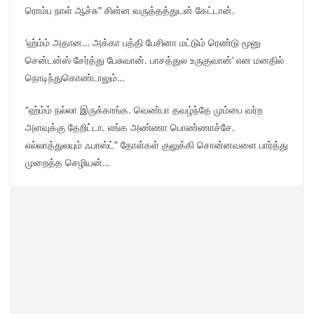
ரொம்ப நாள் ஆச்சு” சின்ன வருத்தத்துடன் கேட்டான்.
‘ஹ்ம்ம் அதான… அக்கா பத்தி பேசினா மட்டும் ரெண்டு மூனு
சென்டன்ஸ் சேர்த்து பேசுவான். பாசத்துல உருகுவான்’ என மனதில்
நொடிந்துகொண்டாலும்…
“ஹ்ம்ம் நல்லா இருக்காங்க. வெண்பா தவழ்ந்தே மும்பை வர்ற
அளவுக்கு தேறிட்டா. எங்க அண்ணா பொண்ணாச்சே.
எல்லாத்துலயும் ஃபாஸ்ட்” தோள்கள் குலுக்கி சொன்னவளை பார்த்து
முறைத்த செழியன்…