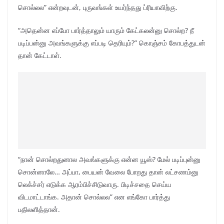
சொல்லல” என்றவுடன், புருவங்கள் உயர்ந்தது ப்ரியாவிற்கு.
“அதென்ன எப்போ பார்த்தாலும் யாரும் கேட்கலன்னு சொல்ற? நீ
படிப்பன்னு அவங்களுக்கு எப்படி தெரியும்?” கொஞ்சம் கோபத்துடன்
தான் கேட்டாள்.
“நான் சொல்றதுனால அவங்களுக்கு என்ன யூஸ்? மேல் படிப்புன்னு
சொன்னாலே… அப்பா, பையன் வேலை போறது தான் லட்சணம்னு
லெக்ச்சர் எடுக்க ஆரம்பிச்சிடுவாரு. பிடிச்சதை செய்ய
விடமாட்டாங்க. அதான் சொல்லல” என எங்கோ பார்த்து
பதிலளித்தான்.