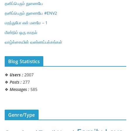
தனிப்பெரும் துணையே
தனிப்பெரும் துணையே #ENV2
மறந்துபோ என் மனமே – 1
மீண்டும் ஒரு காதல்
வாழ்க்கையின் வண்ணப்பக்கங்கள்
Blog Statistics
❖
Users :
2007
❖
Posts :
277
❖
Messages :
585
Genre/Type