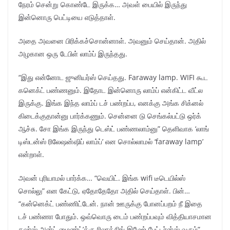
நேரம் சென்று கொண்டே இருக்க… அவள் பையில் இருந்து
இன்னொரு பெட்டியை எடுத்தாள்.
அதை அவனை பிரிக்கச்சொன்னாள். அவனும் செய்தான். அதில்
அழகான ஒரு டேபிள் லாம்ப் இருந்தது.
“இது என்னோட ஜுனியர்ஸ் செய்தது. Faraway lamp. WIFI கூட
கனெக்ட் பண்ணனும். இதோட இன்னொரு லாம்ப் என்கிட்ட வீட்ல
இருக்கு. இங்க இந்த லாம்ப் டச் பண்றப்ப, எனக்கு அங்க சிக்னல்
கிடைக்குதான்னு பார்க்கணும். சென்னை டு செங்கல்பட்டு ஒர்க்
ஆச்சு. சோ இங்க இருந்து டெஸ்ட் பண்ணலாம்னு” தெளிவாக ‘லாங்
டிஸ்டன்ஸ் ரிலேஷன்ஷிப் லாம்ப்’ என சொல்லாமல் ‘faraway lamp’
என்றாள்.
அவன் புரியாமல் பார்க்க… “வெயிட். இங்க wifi டீடெயில்ஸ்
சொல்லு” என கேட்டு, ஏதோதேதோ அதில் செய்தாள். பின்…
“கன்னெக்ட் பண்ணிட்டேன். நான் ஊருக்கு போனப்பறம் நீ இதை
டச் பண்ணா போதும். ஒவ்வொரு டைம் பண்றப்பவும் வித்தியாசமான
கலர்ஸ் அன்ட் மைண்ட்’க்கு ரிலாக்சிங் இமேஜ் பேட்டர்ன்ஸ் வரும்”