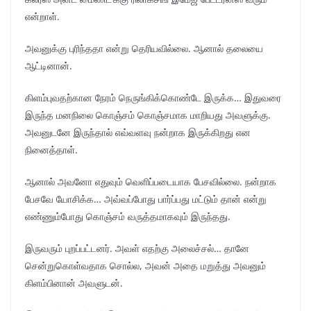
என்றாள்.
அவனுக்கு புரிந்ததா என்று தெரியவில்லை. ஆனால் தலையை
ஆட்டினான்.
கிளம்புவதற்கான நேரம் நெருங்கிக்கொண்டே இருக்க… இதுவரை
இருந்த மனநிலை கொஞ்சம் கொஞ்சமாக மாறியது அவளுக்கு.
அவனுடனே இருந்தால் எவ்வளவு நன்றாக இருக்கிறது என
நினைத்தாள்.
ஆனால் அவனோ எதுவும் வெளிப்படையாக பேசவில்லை. நன்றாக
பேசவே யோசிக்க… அவ்வப்போது பார்ப்பது மட்டும் தான் என்று
எண்ணும்போது கொஞ்சம் வருத்தமாகவும் இருந்தது.
இருவரும் புறப்பட்டனர். அவள் எதற்கு அலைச்சல்… தானே
சென்றுகொள்வதாக சொல்ல, அவன் அதை மறுத்து அவனும்
கிளம்பினான் அவளுடன்.