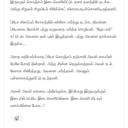
இருவரும் கொஞ்சம் இடைவெளிவிட்டு, தரை தளத்தில் நடக்க,
அங்கு சிறுவர் சிறுமியர் கிரிக்கெட் விளையாடிக்கொண்டிருந்தனர்.
ப்ரியா கிளம்பும் சோகத்தில் எங்கோ பார்த்து நடக்க, திடீரென
ப்ரியாவை நோக்கி பந்து வருவதை பார்த்த செழியன், “ஹே பால்”
சட்டென அவளை தன் புறம் இழுத்தான், பந்து அவளை தாக்காமல்
இருக்க…
அதை எதிர்பார்க்காத ப்ரியா கொஞ்சம் தடுமாறி அவன் கையின்
மேலே மோதி நின்றாள். அந்த சின்ன நெருக்கத்தால் அவள் உடல்
லேசாக சிலிர்த்தது. அவனை பார்த்தாள். அவனும்
புன்னகைத்துவிட்டு நடந்தான்.
அவன் அவள் கையை பற்றியிருக்க, இப்போது இருவருக்கும்
இடையில் பெரிய இடைவெளியில்லை. இடைவெளி விடவும்
மனம்மில்லை போல…!