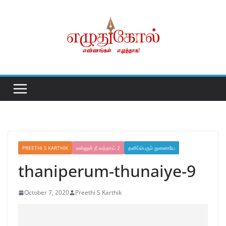
Skip
to
content
PREETHI S KARTHIK
என்னுள் நீ வந்தாய் 2
தனிப்பெரும் துணையே
thaniperum-thunaiye-9
October 7, 2020
Preethi S Karthik