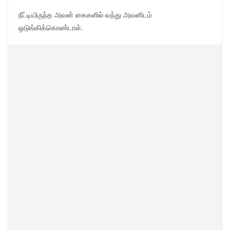
நீட்டியிருந்த அவன் கைகளில் வந்து அவனிடம்
ஒடுங்கிக்கொண்டாள்.