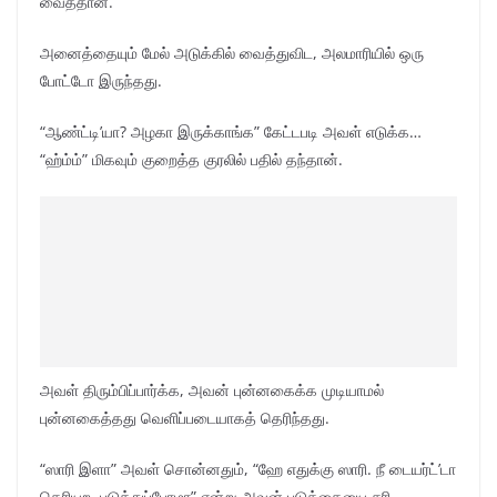
வைத்தான்.
அனைத்தையும் மேல் அடுக்கில் வைத்துவிட, அலமாரியில் ஒரு
போட்டோ இருந்தது.
“ஆண்ட்டி’யா? அழகா இருக்காங்க” கேட்டபடி அவள் எடுக்க…
“ஹ்ம்ம்” மிகவும் குறைத்த குரலில் பதில் தந்தான்.
அவள் திரும்பிப்பார்க்க, அவன் புன்னகைக்க முடியாமல்
புன்னகைத்தது வெளிப்படையாகத் தெரிந்தது.
“ஸாரி இளா” அவள் சொன்னதும், “ஹே எதுக்கு ஸாரி. நீ டையர்ட்’டா
தெரியற. படுத்துப்போமா” என்று அவன் படுக்கையை சரி