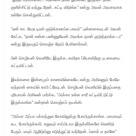
குளிச்சிட்டு வந்துடறேன். கட்டி விடுங்க” என்று அவள் அவசரமாக
உள்ளே சென்றுவிட்டாள்.
“ஏன் கா. வேற டிரஸ் குடுக்கலாம்ல பாவம்” புன்னகையுடன் அவன்
கேட்க, “நான் என்ன பண்ணுவேன் அவங்க தான் குடுத்தாங்க டா”
என்று இருவரும் கொஞ்ச நேரம் பேசினார்கள்.
பின் செழியன் வெளியே இருக்க, கவிதா ப்ரியாவிற்கு புடவையை
கட்டிவிட்டாள்.
இவர்களை இன்னமும் காணவில்லையே என்று அகிலனும் மேலே
வந்தான் கையில் காபி ட்ரேயுடன். செழியன் வெளியில் இருப்பதை
புரியாமல் அகிலன் பார்க்க, “அக்கா உள்ள சாரீ கட்டிவிட்டுட்டு
இருக்காங்க” என்றான் கொஞ்சம் தயங்கி.
“அம்மா அப்பா பக்கத்துல கோவிலுக்கு போயிருக்காங்க. மாமாவும்
கூட போயிருக்கார். எதுவும் சாப்பிடாம இருக்கீங்களே ரெண்டு
பேரும். டீயும் ஆறிடும்னு எடுத்துட்டு வந்தேன். ப்ளாக் டீ தானே”