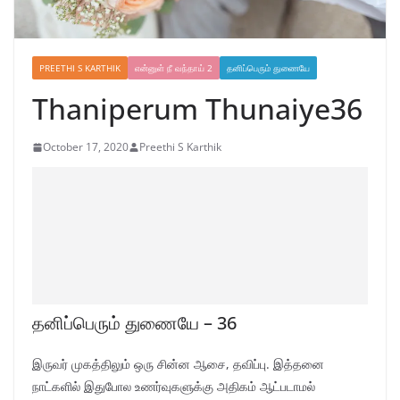
PREETHI S KARTHIK
என்னுள் நீ வந்தாய் 2
தனிப்பெரும் துணையே
Thaniperum Thunaiye36
October 17, 2020
Preethi S Karthik
தனிப்பெரும் துணையே – 36
இருவர் முகத்திலும் ஒரு சின்ன ஆசை, தவிப்பு. இத்தனை
நாட்களில் இதுபோல உணர்வுகளுக்கு அதிகம் ஆட்படாமல்