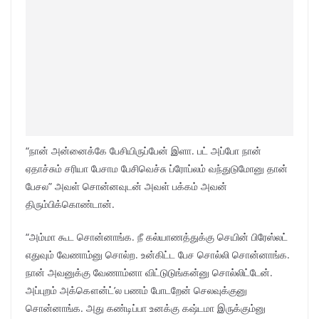
“நான் அன்னைக்கே பேசியிருப்பேன் இளா. பட் அப்போ நான்
ஏதாச்சும் சரியா பேசாம பேசிவெச்சு ப்ரோப்லம் வந்துடுமோனு தான்
பேசல” அவள் சொன்னவுடன் அவள் பக்கம் அவன்
திரும்பிக்கொண்டான்.
“அம்மா கூட சொன்னாங்க. நீ கல்யாணத்துக்கு செயின் பிரேஸ்லட்
எதுவும் வேணாம்னு சொல்ற. உன்கிட்ட பேச சொல்லி சொன்னாங்க.
நான் அவனுக்கு வேணாம்னா விட்டுடுங்கன்னு சொல்லிட்டேன்.
அப்புறம் அக்கௌன்ட்’ல பணம் போடறேன் செலவுக்குனு
சொன்னாங்க. அது கண்டிப்பா உனக்கு கஷ்டமா இருக்கும்னு