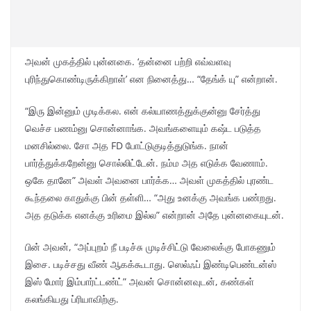
அவன் முகத்தில் புன்னகை. ‘தன்னை பற்றி எவ்வளவு
புரிந்துகொண்டிருக்கிறாள்’ என நினைத்து… “தேங்க் யு” என்றான்.
“இரு இன்னும் முடிக்கல. என் கல்யாணத்துக்குன்னு சேர்த்து
வெச்ச பணம்னு சொன்னாங்க. அவங்களையும் கஷ்ட படுத்த
மனசில்லை. சோ அத FD போட்டுகுடித்துடுங்க. நான்
பார்த்துக்கறேன்னு சொல்லிட்டேன். நம்ம அத எடுக்க வேணாம்.
ஒகே தானே” அவள் அவனை பார்க்க… அவள் முகத்தில் புரண்ட
கூந்தலை காதுக்கு பின் தள்ளி… “அது உனக்கு அவங்க பண்றது.
அத தடுக்க எனக்கு உரிமை இல்ல” என்றான் அதே புன்னகையுடன்.
பின் அவன், “அப்புறம் நீ படிச்சு முடிச்சிட்டு வேலைக்கு போகணும்
இசை. படிச்சது வீண் ஆகக்கூடாது. ஸெல்ஃப் இண்டிபெண்டன்ஸ்
இஸ் மோர் இம்பார்ட்டண்ட்” அவன் சொன்னவுடன், கண்கள்
கலங்கியது ப்ரியாவிற்கு.