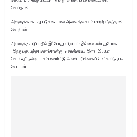
செய்தான்.
அவளுக்காக புது படுக்கை என அனைத்தையும் மாற்றியிருந்தான்
செழியன்.
அவளுக்கு படுப்பதில் இப்போது விருப்பம் இல்லை என்பதுபோல,
“இந்துமதி பத்தி சொல்றேன்னு சொன்னயே இளா. இப்போ
சொல்லு” நன்றாக சம்மணமிட்டு அவள் படுக்கையில் உட்கார்ந்தபடி
கேட்டாள்.