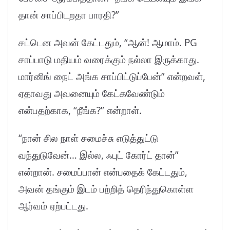
தான் சாப்பிடறதா பாரதி?”
சட்டென அவன் கேட்டதும், “ஆன்! ஆமாம். PG
சாப்பாடு மதியம் வரைக்கும் நல்லா இருக்காது.
மார்னிங் நைட் அங்க சாப்பிட்டுப்பேன்” என்றவள்,
ஏதாவது அவனையும் கேட்கவேண்டும்
என்பதற்காக, “நீங்க?” என்றாள்.
“நான் சில நாள் சமைச்சு எடுத்துட்டு
வந்துடுவேன்… இல்ல, ஃபுட் கோர்ட் தான்”
என்றான். சமைப்பான் என்பதைக் கேட்டதும்,
அவன் தங்கும் இடம் பற்றித் தெரிந்துகொள்ள
ஆர்வம் ஏற்பட்டது.