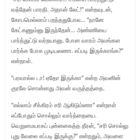
வந்தேன் பாரதி. அதான் லேட்!” என்றவுடன்,
கோபமெல்லாம் பறந்ததுபோல… “நானே
கேட்கணும்னு இருந்தேன்… அண்ணியை
பார்த்துட்டு வர்றயானு. போன வாரம் அவங்கள
பார்க்க போக முடியலணா. எப்படி இருக்காங்க?”
என்றாள்.
“பரவால்ல டா! ஏதோ இருக்கா” என்ற அவனின்
குரலே சொன்னது அவன் வருத்தத்தை.
“எல்லாம் சீக்கிரம் சரி ஆகிடும்ணா” என்றாள்
எப்போதும் சொல்லும் வார்த்தையை.
வெறுமையாகப் புன்னகைத்த தீரன், “சரி சொல்லு
புது வேலை எப்படி இருக்கு?” என்றதும், அவளை