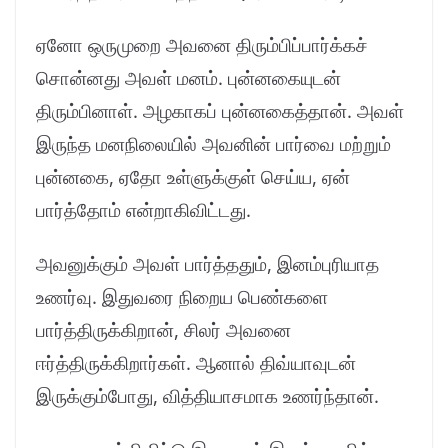
ஏனோ ஒருமுறை அவனை திரும்பிப்பார்க்கச்
சொன்னது அவள் மனம். புன்னகையுடன்
திரும்பினாள். அழகாகப் புன்னகைத்தான். அவள்
இருந்த மனநிலையில் அவனின் பார்வை மற்றும்
புன்னகை, ஏதோ உள்ளுக்குள் செய்ய, ஏன்
பார்த்தோம் என்றாகிவிட்டது.
அவனுக்கும் அவள் பார்த்ததும், இனம்புரியாத
உணர்வு. இதுவரை நிறைய பெண்களை
பார்த்திருக்கிறான், சிலர் அவனை
ஈர்த்திருக்கிறார்கள். ஆனால் திவ்யாவுடன்
இருக்கும்போது, வித்தியாசமாக உணர்ந்தான்.