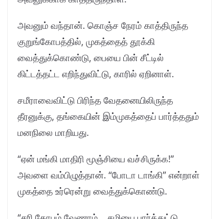
அவனும் வந்தான். கொஞ்ச நேரம் காத்திருந்த
குறுங்கோபத்தில், முகத்தைத் தூக்கி
வைத்துக்கொண்டு, பையை பின் சீட்டில்
கிட்டத்தட்ட எறிந்துவிட்டு, காரில் ஏறினாள்.
சமீராவைவிட்டு பிரிந்த வேதனையிலிருந்த
தீரனுக்கு, தங்கையின் இம்முகத்தைப் பார்த்ததும்
மனநிலை மாறியது.
“ஏன் மங்கி மாதிரி மூஞ்சியை வச்சிருக்க!”
அவளை வம்பிழுத்தான். “போடா டாங்கி” என்றாள்
முகத்தை உர்ரென்று வைத்துக்கொண்டு.
“சரி கோபம் வேணாம்… சமியை பார்த்துட்டு