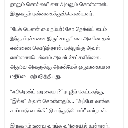
நானும் சொல்லல” என அவனும் சொன்னான்.
இருவரும் புன்னகைத்துக்கொண்டனர்.
“டேக் டௌன் மை நம்பர்! சோ நெக்ஸ்ட் டைம்
இந்த பிரச்சனை இருக்காது” என அவனே தன்
எண்ணை கொடுத்தான். பதிலுக்கு அவள்
எண்ணையெல்லாம் அவன் கேட்கவில்லை.
அதுவே அவளுக்கு அவன்மேல் ஒருவகையான
மதிப்பை ஏற்படுத்தியது.
“ஃபிரெண்ட் வரலையா?” ராஜீவ் கேட்டதற்கு,
“இல்ல” அவள் சொன்னதும்… “அப்போ வாங்க
சாப்பாடு வாங்கிட்டு வந்துடுவோம்” என்றான்.
இருவரும் உணவு வாங்க வரிசையில் நின்றனர்.