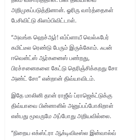
அறிமுகப்படுத்தினான். ஓரிரு வார்த்தைகள்
பேசிவிட்டு கிளம்பிவிட்டாள்.
“அவங்க ஹெச்ஆர்! எம்ப்ளாயீ வெல்ஃபேர்
கமிட்டீல ரெண்டு பேரும் இருக்கோம். ஃபன்
ஈவென்ட்ஸ் ஆர்கனைஸ் பண்றது,
பிரச்சனைகளை கேட்டு தெரிஞ்சிக்கறது சோ
அண்ட் சோ” என்றான் திவ்யாவிடம்.
இதே மாலினி தான் ராஜீவ் ப்ராஜெக்ட்டுக்கு
திவ்யாவை பின்னாளில் அனுப்பப்போகிறாள்
என்பது மூவருமே அப்போது அறியவில்லை.
“நிறைய எக்ஸ்ட்ரா ஆக்டிவிடீஸ்ல இன்வால்வ்