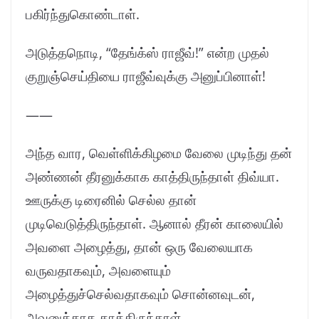
பகிர்ந்துகொண்டாள்.
அடுத்தநொடி, “தேங்க்ஸ் ராஜீவ்!” என்ற முதல்
குறுஞ்செய்தியை ராஜீவ்வுக்கு அனுப்பினாள்!
——
அந்த வார, வெள்ளிக்கிழமை வேலை முடிந்து தன்
அண்ணன் தீரனுக்காக காத்திருந்தாள் திவ்யா.
ஊருக்கு டிரைனில் செல்ல தான்
முடிவெடுத்திருந்தாள். ஆனால் தீரன் காலையில்
அவளை அழைத்து, தான் ஒரு வேலையாக
வருவதாகவும், அவளையும்
அழைத்துச்செல்வதாகவும் சொன்னவுடன்,
அவனுக்காக காத்திருந்தாள்.