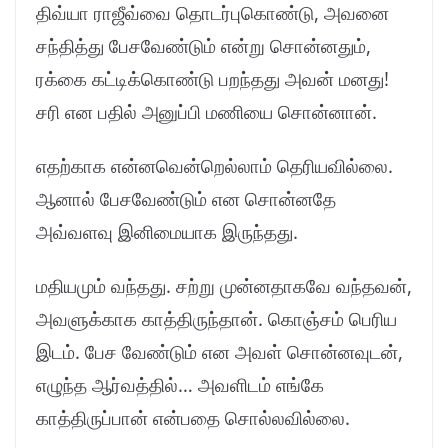
திவ்யா ராஜீவ்வை தொடர்புகொண்டு, அவனை
சந்தித்து பேசவேண்டும் என்று சொன்னதும்,
ரக்கை கட்டிக்கொண்டு பறந்தது அவன் மனது!
சரி என பதில் அனுப்பி மணியை சொன்னான்.
எதற்காக என்னவென்றெல்லாம் தெரியவில்லை.
ஆனால் பேசவேண்டும் என சொன்னதே
அவ்வளவு இனிமையாக இருந்தது.
மதியமும் வந்தது. சற்று முன்னதாகவே வந்தவன்,
அவளுக்காக காத்திருந்தான். கொஞ்சம் பெரிய
இடம். பேச வேண்டும் என அவள் சொன்னவுடன்,
எழுந்த ஆர்வத்தில்… அவளிடம் எங்கே
காத்திருப்பான் என்பதை சொல்லவில்லை.