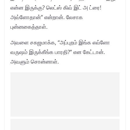
என்ன இருக்கு? லெட்ஸ் கிவ் இட் அ ட்ரை!
அவ்ளோதான்” என்றான். லேசாக
புன்னகைத்தாள்.
அவளை சகஜமாக்க, “அப்புறம் இங்க எவ்ளோ
வருஷம் இருக்கீங்க பாரதி?” என கேட்டான்.
அவளும் சொன்னாள்.