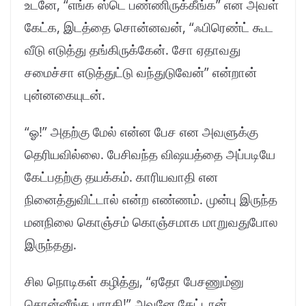
உடனே, “எங்க ஸ்டெ பண்ணிருக்கீங்க” என அவள்
கேட்க, இடத்தை சொன்னவன், “ஃபிரெண்ட் கூட
வீடு எடுத்து தங்கிருக்கேன். சோ ஏதாவது
சமைச்சா எடுத்துட்டு வந்துடுவேன்” என்றான்
புன்னகையுடன்.
“ஓ!” அதற்கு மேல் என்ன பேச என அவளுக்கு
தெரியவில்லை. பேசிவந்த விஷயத்தை அப்படியே
கேட்பதற்கு தயக்கம். காரியவாதி என
நினைத்துவிட்டால் என்ற எண்ணம். முன்பு இருந்த
மனநிலை கொஞ்சம் கொஞ்சமாக மாறுவதுபோல
இருந்தது.
சில நொடிகள் கழித்து, “ஏதோ பேசணும்னு
சொன்னீங்க பாரதி!” அவனே கேட்டான்.