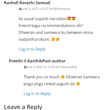
Rachell Revathi Samuel
June 3, 2022 at 8:27 pm
Permalink
As usual superb narration
Friend kaga recommendations ah?
Dheeran and sameera ku between enna
nadanthurukum..
Log in to Reply
Preethi S Karthik
Post author
June 4, 2022 at 12:55 am
Permalink
Thank you so much
Dheeran Sameera
poga poga reveal aagum da
Log in to Reply
Leave a Reply