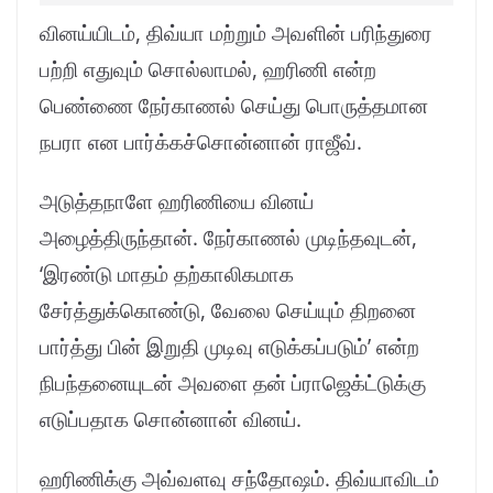
வினய்யிடம், திவ்யா மற்றும் அவளின் பரிந்துரை
பற்றி எதுவும் சொல்லாமல், ஹரிணி என்ற
பெண்ணை நேர்காணல் செய்து பொருத்தமான
நபரா என பார்க்கச்சொன்னான் ராஜீவ்.
அடுத்தநாளே ஹரிணியை வினய்
அழைத்திருந்தான். நேர்காணல் முடிந்தவுடன்,
‘இரண்டு மாதம் தற்காலிகமாக
சேர்த்துக்கொண்டு, வேலை செய்யும் திறனை
பார்த்து பின் இறுதி முடிவு எடுக்கப்படும்’ என்ற
நிபந்தனையுடன் அவளை தன் ப்ராஜெக்ட்டுக்கு
எடுப்பதாக சொன்னான் வினய்.
ஹரிணிக்கு அவ்வளவு சந்தோஷம். திவ்யாவிடம்