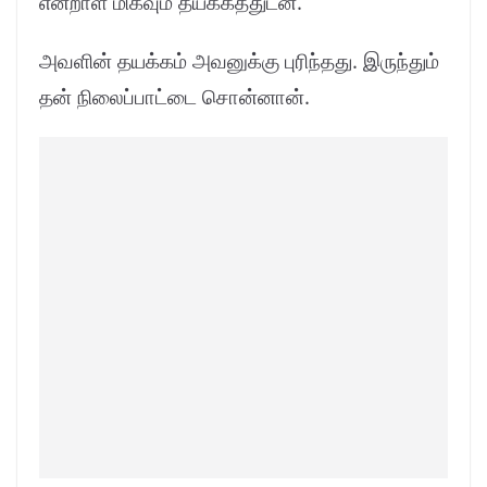
என்றாள் மிகவும் தயக்கத்துடன்.
அவளின் தயக்கம் அவனுக்கு புரிந்தது. இருந்தும்
தன் நிலைப்பாட்டை சொன்னான்.