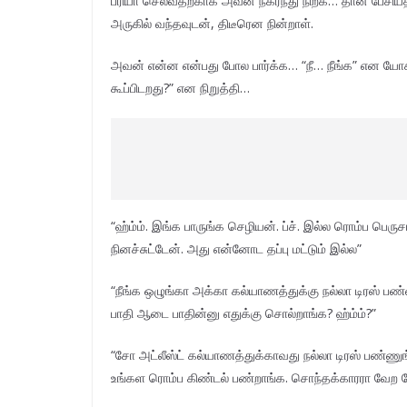
ப்ரியா செல்வதற்காக அவன் நகர்ந்து நிற்க… தான் பேசிய
அருகில் வந்தவுடன், திடீரென நின்றாள்.
அவன் என்ன என்பது போல பார்க்க… “நீ… நீங்க” என யோச
கூப்பிடறது?” என நிறுத்தி…
“ஹ்ம்ம். இங்க பாருங்க செழியன். ப்ச். இல்ல ரொம்ப பெர
நினச்சுட்டேன். அது என்னோட தப்பு மட்டும் இல்ல”
“நீங்க ஒழுங்கா அக்கா கல்யாணத்துக்கு நல்லா டிரஸ் பண்ண
பாதி ஆடை பாதின்னு எதுக்கு சொல்றாங்க? ஹ்ம்ம்?”
“சோ அட்லீஸ்ட் கல்யாணத்துக்காவது நல்லா டிரஸ் பண்ணு
உங்கள ரொம்ப கிண்டல் பண்றாங்க. சொந்தக்காரரா வேற 