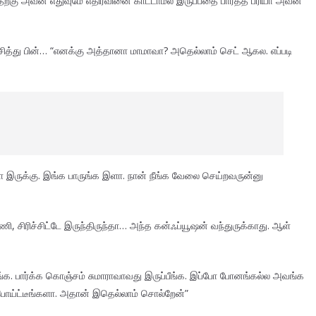
தற்கு அவன் எதுவுமே எதிர்வினை காட்டாமல் இருப்பதை பார்த்த ப்ரியா அவன்
ித்து பின்… “எனக்கு அத்தானா மாமாவா? அதெல்லாம் செட் ஆகல. எப்படி
ுசா இருக்கு. இங்க பாருங்க இளா. நான் நீங்க வேலை செய்றவருன்னு
ி, சிரிச்சிட்டே இருந்திருந்தா… அந்த கன்ஃப்யூஷன் வந்துருக்காது. ஆள்
ங்க. பார்க்க கொஞ்சம் சுமாராவாவது இருப்பீங்க. இப்போ போனங்கல்ல அவங்க
போய்ட்டீங்களா. அதான் இதெல்லாம் சொல்றேன்”