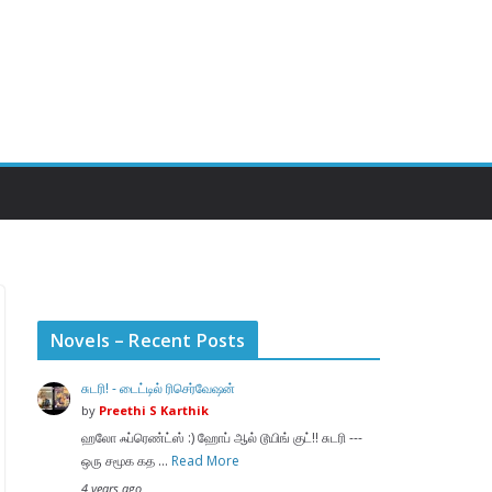
Novels – Recent Posts
சுடரி! - டைட்டில் ரிசெர்வேஷன்
by
Preethi S Karthik
ஹலோ ஃப்ரெண்ட்ஸ் :) ஹோப் ஆல் டூயிங் குட்!! சுடரி ---
ஒரு சமூக கத …
Read More
4 years ago