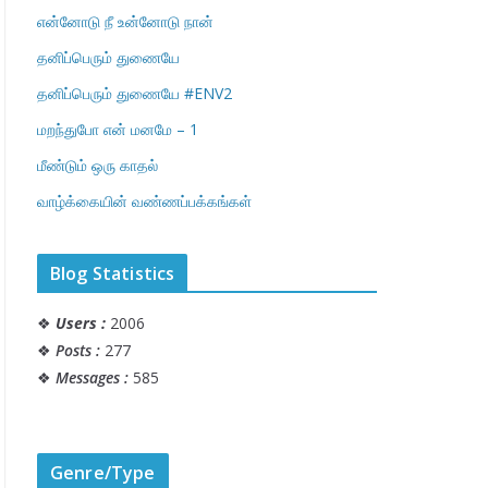
என்னோடு நீ உன்னோடு நான்
தனிப்பெரும் துணையே
தனிப்பெரும் துணையே #ENV2
மறந்துபோ என் மனமே – 1
மீண்டும் ஒரு காதல்
வாழ்க்கையின் வண்ணப்பக்கங்கள்
Blog Statistics
❖
Users :
2006
❖
Posts :
277
❖
Messages :
585
Genre/Type