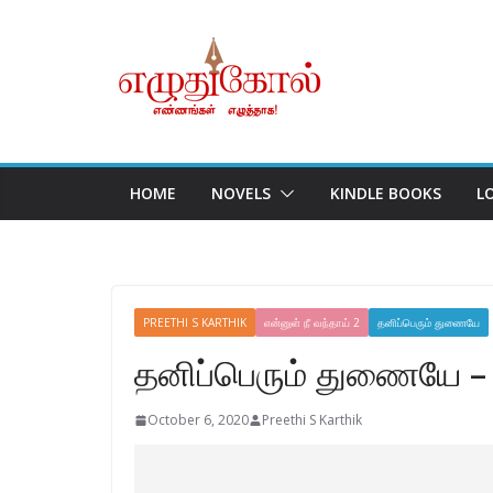
Skip
to
content
HOME
NOVELS
KINDLE BOOKS
L
PREETHI S KARTHIK
என்னுள் நீ வந்தாய் 2
தனிப்பெரும் துணையே
தனிப்பெரும் துணையே –
October 6, 2020
Preethi S Karthik