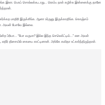
்க இளா. பொய் சொல்லக்கூடாது… ரொம்ப நாள் கழிச்சு இன்னைக்கு தானே
்த்தான்.
க்கற மாதிரி இருக்கீங்க. ஆனா உர்ருனு இருக்காதீங்க. கொஞ்சம்
ள். அவன் பேசவே இல்லை.
ின்ற ப்ரியா… “பேச வருமா? இல்ல இந்த செலெக்ட்டிவ்…” என அவள்
எதிர் திசையில் கையை காட்டினான். அங்கே கவிதா உட்கார்ந்திருந்தாள்.