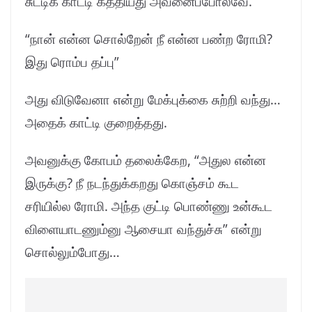
சுட்டிக் காட்டி கத்தியது அவனைப்போலவே.
“நான் என்ன சொல்றேன் நீ என்ன பண்ற ரோமி?
இது ரொம்ப தப்பு”
அது விடுவேனா என்று மேக்புக்கை சுற்றி வந்து…
அதைக் காட்டி குறைத்தது.
அவனுக்கு கோபம் தலைக்கேற, “அதுல என்ன
இருக்கு? நீ நடந்துக்கறது கொஞ்சம் கூட
சரியில்ல ரோமி. அந்த குட்டி பொண்ணு உன்கூட
விளையாடணும்னு ஆசையா வந்துச்சு” என்று
சொல்லும்போது…