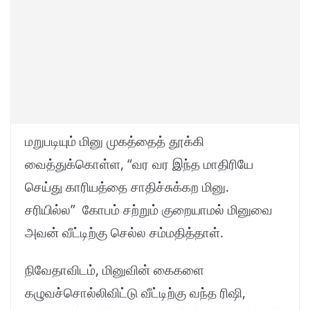
மறுபடியும் மினு முகத்தைத் தூக்கி
வைத்துக்கொள்ள, “வர வர இந்த மாதிரியே
செய்து காரியத்தை சாதிச்சுக்கற மினு.
சரியில்ல” கோபம் சற்றும் குறையாமல் மினுவை
அவன் வீட்டிற்கு செல்ல சம்மதித்தாள்.
நிவேதாவிடம், மினுவின் கைகளை
கழுவச்சொல்லிவிட்டு வீட்டிற்கு வந்த ரிஷி,