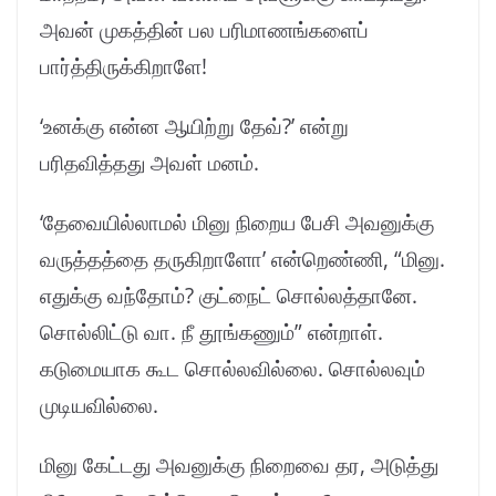
அவன் முகத்தின் பல பரிமாணங்களைப்
பார்த்திருக்கிறாளே!
‘உனக்கு என்ன ஆயிற்று தேவ்?’ என்று
பரிதவித்தது அவள் மனம்.
‘தேவையில்லாமல் மினு நிறைய பேசி அவனுக்கு
வருத்தத்தை தருகிறாளோ’ என்றெண்ணி, “மினு.
எதுக்கு வந்தோம்? குட்நைட் சொல்லத்தானே.
சொல்லிட்டு வா. நீ தூங்கணும்” என்றாள்.
கடுமையாக கூட சொல்லவில்லை. சொல்லவும்
முடியவில்லை.
மினு கேட்டது அவனுக்கு நிறைவை தர, அடுத்து