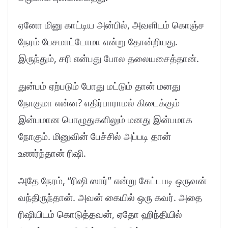
ஏனோ மினு காட்டிய அன்பில், அவளிடம் கொஞ்ச
நேரம் பேசமாட்டோமா என்று தோன்றியது.
இருந்தும், சரி என்பது போல தலையசைத்தான்.
துன்பம் ஏற்படும் போது மட்டும் தான் மனது
நோகுமா என்ன? எதிர்பாராமல் கிடைக்கும்
இன்பமான பொழுதுகளிலும் மனது இன்பமாக
நோகும். மினுவின் பேச்சில் அப்படி தான்
உணர்ந்தான் ரிஷி.
அதே நேரம், “ரிஷி ஸார்” என்று கேட்டபடி ஒருவன்
வந்திருந்தான். அவன் கையில் ஒரு கவர். அதை
ரிஷியிடம் கொடுத்தவன், ஏதோ ஹிந்தியில்