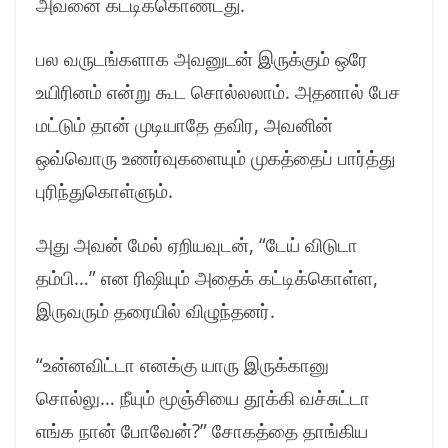
அவனை கட்டிக்கொண்டது.
பல வருடங்களாக அவனுடன் இருக்கும் ஒரே
உயிரினம் என்று கூட சொல்லலாம். அதனால் பேச
மட்டும் தான் முடியாதே தவிர, அவனின்
ஒவ்வொரு உணர்வுகளையும் முகத்தைப் பார்த்து
புரிந்துகொள்ளும்.
அது அவன் மேல் ஏறியவுடன், “டேய் விடுடா
தம்பி…” என ரிஷியும் அதைக் கட்டிக்கொள்ள,
இருவரும் தரையில் விழுந்தனர்.
“உன்னவிட்டா எனக்கு யாரு இருக்கானு
சொல்லு… நீயும் மூஞ்சியை தூக்கி வச்சுட்டா
எங்க நான் போவேன்?” சோகத்தை தாங்கிய