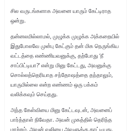
சில வருடங்களாக அவனை யாரும் கேட்டிராத
ஒன்று.
தன்னலமில்லாமல், முழுக்க முழுக்க அக்கறையில்
இதுபோலவே முன்பு கேட்கும் தன் மிக நெருங்கிய
வட்டத்தை எண்ணியவனுக்கு, தற்போது ‘நீ
சாப்பிட்டியா?’ என்று மினு கேட்டது, அவனுக்கு
சொல்லத்தெரியாத சந்தோஷத்தை தந்தாலும்,
யாருமில்லை என்ற எண்ணம் ஒரு பக்கம்
வலிக்கவும் செய்தது.
அந்த கேள்வியை மினு கேட்டவுடன், அவனைப்
பார்த்தாள் நிவேதா. அவன் முகத்தில் தெரிந்த
மாற்றம், அவன் வலியை அவளுக்கு காட்டியது.