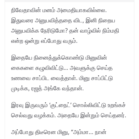
நிவேதாவின் மனம் அமைதியாகவில்லை.
இதுவரை அனுபவித்ததை விட, இனி நிறைய
அனுபவிக்க நேரிடுமோ? தன் வாழ்வில் நிம்மதி
என்ற ஒன்று எப்போது வரும்.
இதையே நினைத்துக்கொண்டு மினுவின்
கைகளை கழுவிவிட்டு… அவளுக்கு செய்த
உணவை சாப்பிட வைத்தாள். மினு சாப்பிட்டு
முடிக்க, ரஜத் அங்கே வந்தான்.
இரவு இருவரும் ‘குட்நைட்’ சொல்லிவிட்டு உறங்கச்
செல்வது வழக்கம். அதையே இன்றும் செய்தனர்.
அப்போது திடீரென மினு, “அம்மா… நான்