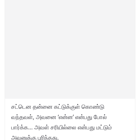
சட்டென தன்னை கட்டுக்குள் கொண்டு
வந்தவள், அவனை ‘என்ன’ என்பது போல்
பார்க்க… அவள் சரியில்லை என்பது மட்டும்
அவனுக்கு புரிந்தது.