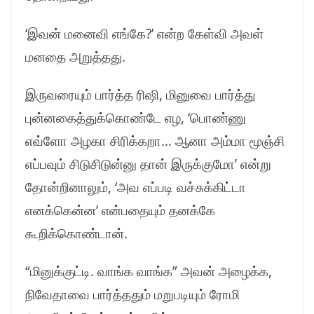
‘இவன் மனைவி எங்கே?’ என்ற கேள்வி அவள்
மனதை அறுத்தது.
இருவரையும் பார்த்த ரிஷி, மினுவை பார்த்து
புன்னகைத்துக்கொண்டே எழ, ‘பொண்ணு
எவ்ளோ அழகா சிரிக்கறா… ஆனா அம்மா மூஞ்சி
எப்பவும் சிடுசிடுன்னு தான் இருக்குமோ’ என்று
தோன்றினாலும், ‘அவ எப்படி வச்சுக்கிட்டா
எனக்கென்ன’ என்பதையும் தனக்கே
கூறிக்கொண்டான்.
“மினுக்குட்டி. வாங்க வாங்க” அவன் அழைக்க,
நிவேதாவை பார்த்ததும் மறுபடியும் ரோமி