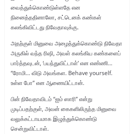
வைத்துக்கொண்டுள்ளதே என
நினைத்ததினாலோ, சட்டெனக் கண்கள்
கலங்கிவிட்டது நிவேதாவுக்கு.
அதற்குள் மினுவை அழைத்துக்கொண்டு நிவேதா
அருகில் வந்த ரிஷி, அவள் கலங்கிய கண்களைப்
பார்த்தவுடன், ‘பயந்துவிட்டாள்’ என எண்ணி…
“ரோமி… விடு அவங்கள. Behave yourself.
உள்ள போ” என ஆணையிட்டான்.
பின் நிவேதாவிடம் “ஐம் ஸாரி” என்று
முடிப்பதற்குள், அவன் கைகளிலிருந்த மினுவை
வலுக்கட்டாயமாக இழுத்துக்கொண்டு
சென்றுவிட்டாள்.