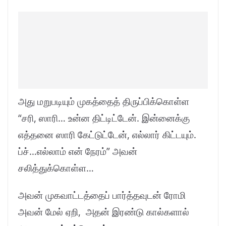
அது மறுபடியும் முகத்தைத் திருப்பிக்கொள்ள
“சரி, ஸாரி… உன்ன திட்டிட்டேன். இன்னைக்கு
எத்தனை ஸாரி கேட்டுட்டேன், எல்லார் கிட்டயும்.
ப்ச்…எல்லாம் என் நேரம்” அவன்
சலித்துக்கொள்ள…
அவன் முகவாட்டத்தைப் பார்த்தவுடன் ரோமி
அவன் மேல் ஏறி, அதன் இரண்டு கால்களால்