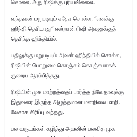
சொல்ல, அது ரிஷிக்கு புரியவில்லை.
வந்தவன் மறுபடியும் ஏதோ சொல்ல, “எனக்கு
ஹிந்தி தெரியாது” என்றான் ரிஷி அவனுக்குத்
தெரிந்த ஹிந்தியில்.
பதிலுக்கு மறுபடியும் அவன் ஹிந்தியில் சொல்ல,
ரிஷியின் பொறுமை கொஞ்சம் கொஞ்சமாகக்
குறைய ஆரம்பித்தது.
ரிஷியின் முக மாற்றத்தைப் பார்த்த நிவேதாவுக்கு
இதுவரை இருந்த அழுத்தமான மனநிலை மாறி,
லேசாக சிரிப்பு வந்தது.
பல வருடங்கள் கழித்து அவனின் பலவித முக