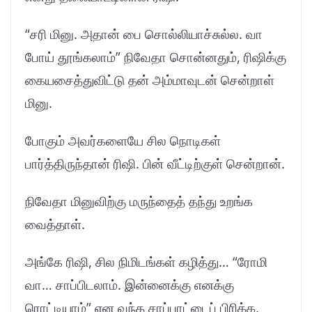
“சரி மினு. அதான் பை சொல்லியாச்சுல்ல. வா
போய் தூங்கலாம்” நிவேதா சொன்னதும், ரிஷிக்கு
கையசைத்துவிட்டு தன் அம்மாவுடன் சென்றாள்
மினு.
போகும் அவர்களையே சில நொடிகள்
பார்த்திருந்தான் ரிஷி. பின் வீட்டிற்குள் சென்றான்.
நிவேதா மினுவிற்கு மருந்தைத் தந்து உறங்க
வைத்தாள்.
அங்கே ரிஷி, சில நிமிடங்கள் கழித்து… “ரோமி
வா… சாப்பிடலாம். இன்னைக்கு எனக்கு
ரொட்டியாம்” என வந்த சாப்பாட்டைப் பிரிக்க,