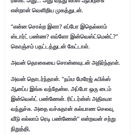
ரிஸ்க். அது… அது வந்து லாஸ் ஆயிடுச்சு”
என்றான் வெளிறிய முகத்துடன்.
“என்ன சொல்ற இளா? எப்போ இதெல்லாம்
ஸ்டார்ட் பண்ண? எவ்ளோ இன்வெஸ்ட்மென்ட்?”
கொஞ்சம் பதட்டத்துடன் கேட்டாள்.
அவன் தொகையை சொன்னவுடன் அதிர்ந்தாள்.
அவன் தொடர்ந்தான். “நம்ம மேரேஜ் ஃபிக்ஸ்
ஆனப்ப இங்க வந்தேன்ல. அப்போ ஒரு டைம்
இன்வெஸ்ட் பண்ணேன். ரிட்டர்ன்ஸ் அதிகமா
வந்துச்சு. அதை வச்சுதான் கல்யாண செலவு,
வீடு எல்லாம் ரெடி பண்ணேன்” என்றவன் சற்று
நிறுத்தி,