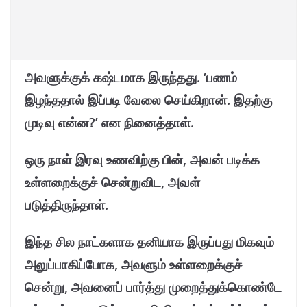
அவளுக்குக் கஷ்டமாக இருந்தது. ‘பணம்
இழந்ததால் இப்படி வேலை செய்கிறான். இதற்கு
முடிவு என்ன?’ என நினைத்தாள்.
ஒரு நாள் இரவு உணவிற்கு பின், அவன் படிக்க
உள்ளறைக்குச் சென்றுவிட, அவள்
படுத்திருந்தாள்.
இந்த சில நாட்களாக தனியாக இருப்பது மிகவும்
அலுப்பாகிப்போக, அவளும் உள்ளறைக்குச்
சென்று, அவனைப் பார்த்து முறைத்துக்கொண்டே