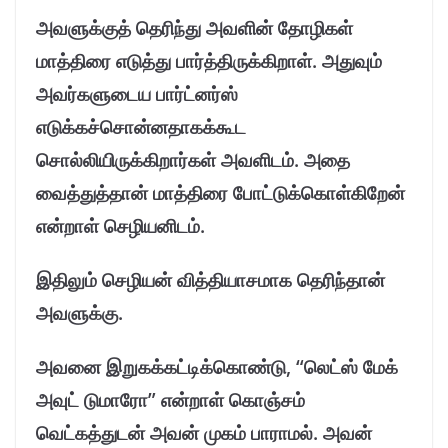
அவளுக்குத் தெரிந்து அவளின் தோழிகள்
மாத்திரை எடுத்து பார்த்திருக்கிறாள். அதுவும்
அவர்களுடைய பார்ட்னர்ஸ்
எடுக்கச்சொன்னதாகக்கூட
சொல்லியிருக்கிறார்கள் அவளிடம். அதை
வைத்துத்தான் மாத்திரை போட்டுக்கொள்கிறேன்
என்றாள் செழியனிடம்.
இதிலும் செழியன் வித்தியாசமாக தெரிந்தான்
அவளுக்கு.
அவனை இறுகக்கட்டிக்கொண்டு, “லெட்ஸ் மேக்
அவுட் டுமாரோ” என்றாள் கொஞ்சம்
வெட்கத்துடன் அவன் முகம் பாராமல். அவன்