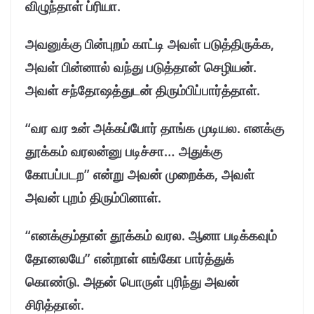
விழுந்தாள் ப்ரியா.
அவனுக்கு பின்புறம் காட்டி அவள் படுத்திருக்க,
அவள் பின்னால் வந்து படுத்தான் செழியன்.
அவள் சந்தோஷத்துடன் திரும்பிப்பார்த்தாள்.
“வர வர உன் அக்கப்போர் தாங்க முடியல. எனக்கு
தூக்கம் வரலன்னு படிச்சா… அதுக்கு
கோபப்படற” என்று அவன் முறைக்க, அவள்
அவன் புறம் திரும்பினாள்.
“எனக்கும்தான் தூக்கம் வரல. ஆனா படிக்கவும்
தோனலயே” என்றாள் எங்கோ பார்த்துக்
கொண்டு. அதன் பொருள் புரிந்து அவன்
சிரித்தான்.