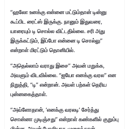
“ஹலோ உனக்கு என்னை மட்டும்தான் டின்னு
கூப்பிட ரைட்ஸ் இருக்கு. நானும் இதுவரை,
யாரையும் டி சொல்ல விட்டதில்லை. சரி அது
இருக்கட்டும், இப்போ என்னை டி சொல்லு”
என்றாள் மிரட்டும் தொனியில்.
“அதெல்லாம் வராது இசை” அவன் மறுக்க,
அவளும் விடவில்லை. “ஐயோ எனக்கு வரல” என
நிறுத்தி, “டி” என்றான். அவள் பற்கள் தெரிய
புன்னகைத்தாள்.
“அவ்ளோதான், ‘எனக்கு வரலடி’ சேர்த்து
சொன்னா முடிஞ்சது” என்றாள் கண்களில் குறும்பு
மின்ன. அவன் போலியாக முறைத்தான்.