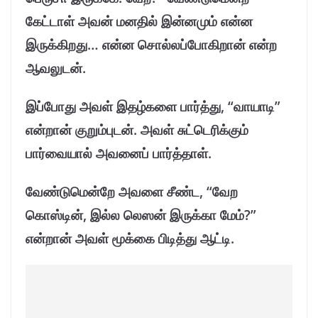
கேட்டாள் அவன் மனதில் இன்னமும் என்ன
இருக்கிறது… என்ன சொல்லப்போகிறான் என்ற
ஆவலுடன்.
இப்போது அவள் இதழ்களை பார்த்து, “வாயாடி”
என்றான் குறும்புடன். அவள் சுட்டெரிக்கும்
பார்வையால் அவனைப் பார்த்தாள்.
வேண்டுமென்றே அவளை சீண்ட, “வேற
கொஸ்டின், இல்ல லெஸன் இருக்கா மேம்?”
என்றான் அவள் மூக்கை பிடித்து ஆட்டி.