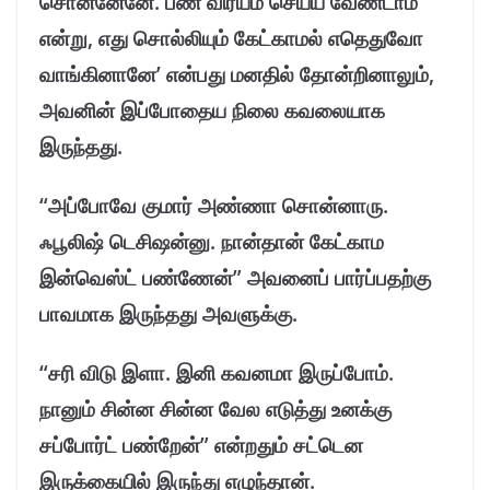
சொன்னேனே. பண விரயம் செய்ய வேண்டாம்
என்று, எது சொல்லியும் கேட்காமல் எதெதுவோ
வாங்கினானே’ என்பது மனதில் தோன்றினாலும்,
அவனின் இப்போதைய நிலை கவலையாக
இருந்தது.
“அப்போவே குமார் அண்ணா சொன்னாரு.
ஃபூலிஷ் டெசிஷன்னு. நான்தான் கேட்காம
இன்வெஸ்ட் பண்ணேன்” அவனைப் பார்ப்பதற்கு
பாவமாக இருந்தது அவளுக்கு.
“சரி விடு இளா. இனி கவனமா இருப்போம்.
நானும் சின்ன சின்ன வேல எடுத்து உனக்கு
சப்போர்ட் பண்றேன்” என்றதும் சட்டென
இருக்கையில் இருந்து எழுந்தான்.