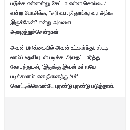
படுக்க என்னன்னு கேட்டா என்ன சொல்ல…’
என்று யோசிக்க, “சரி வா. நீ தூங்கறவர அங்க
இருக்கேன்” என்று அவளை
அழைத்துச்சென்றான்.
அவன் படுக்கையில் அவன் உட்கார்ந்து, ஸ்டடி
லாம்ப் உதவியுடன் படிக்க, அதைப் பார்த்து
கோபத்துடன், ‘இதுக்கு இவன் உள்ளயே
படிக்கலாம்’ என நினைத்து ‘உச்’
கொட்டிக்கொண்டே புரண்டு புரண்டு படுத்தாள்.