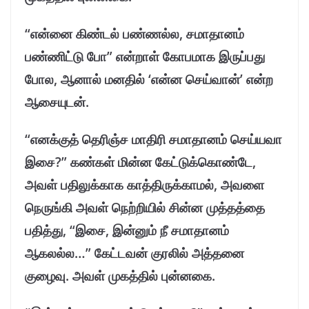
“என்னை கிண்டல் பண்ணல்ல, சமாதானம்
பண்ணிட்டு போ” என்றாள் கோபமாக இருப்பது
போல, ஆனால் மனதில் ‘என்ன செய்வான்’ என்ற
ஆசையுடன்.
“எனக்குத் தெரிஞ்ச மாதிரி சமாதானம் செய்யவா
இசை?” கண்கள் மின்ன கேட்டுக்கொண்டே,
அவள் பதிலுக்காக காத்திருக்காமல், அவளை
நெருங்கி அவள் நெற்றியில் சின்ன முத்தத்தை
பதித்து, “இசை, இன்னும் நீ சமாதானம்
ஆகலல்ல…” கேட்டவன் குரலில் அத்தனை
குழைவு. அவள் முகத்தில் புன்னகை.