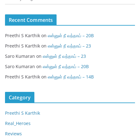
Recent Comments
Preethi S Karthik
on
என்னுள் நீ வந்தாய் – 20B
Preethi S Karthik
on
என்னுள் நீ வந்தாய் – 23
Saro Kumaran
on
என்னுள் நீ வந்தாய் – 23
Saro Kumaran
on
என்னுள் நீ வந்தாய் – 20B
Preethi S Karthik
on
என்னுள் நீ வந்தாய் – 14B
Category
Preethi S Karthik
Real_Heroes
Reviews