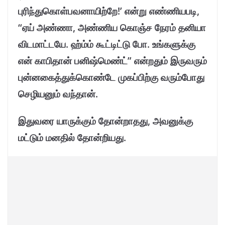
புரிந்துகொள்பவனாயிற்றே!’ என்று எண்ணியபடி,
“ஏய் அண்ணா, அண்ணிய கொஞ்ச நேரம் தனியா
விடமாட்டயே. ஹ்ம்ம் கூட்டிட்டு போ. உங்களுக்கு
என் காபிதான் பனிஷ்மெண்ட்” என்றதும் இருவரும்
புன்னகைத்துக்கொண்டே முகப்பிற்கு வரும்போது
செழியனும் வந்தான்.
இதுவரை யாருக்கும் தோன்றாதது, அவனுக்கு
மட்டும் மனதில் தோன்றியது.