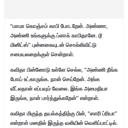
“மாமா கொஞ்சம் காபி போடறேன். அண்ணா,
அண்ணி உங்களுக்கு ப்ளாக் காபிதானே. டூ
மினிட்ஸ்” புன்னகையுடன் சொல்லிவிட்டு
சமையலறைக்குள் சென்றாள்.
கவிதா பின்னோடு உள்ளே செல்ல, “அண்ணி நீங்க
போய் உட்காருங்க. நான் செய்றேன். அங்க
வீட்லதான் எப்பவும் வேலை. இங்க அமைதியா
இருங்க, நான் பார்த்துக்கறேன்” என்றாள்.
கவிதா மிகுந்த தயக்கத்திற்கு பின், “ஸாரி ப்ரியா”
என்றாள் மனதில் இருந்த வலியின் வெளிப்பாட்டில்.