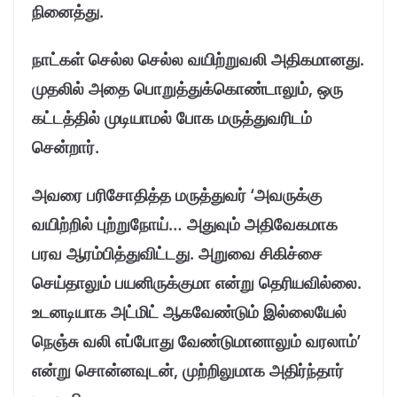
நினைத்து.
நாட்கள் செல்ல செல்ல வயிற்றுவலி அதிகமானது.
முதலில் அதை பொறுத்துக்கொண்டாலும், ஒரு
கட்டத்தில் முடியாமல் போக மருத்துவரிடம்
சென்றார்.
அவரை பரிசோதித்த மருத்துவர் ‘அவருக்கு
வயிற்றில் புற்றுநோய்… அதுவும் அதிவேகமாக
பரவ ஆரம்பித்துவிட்டது. அறுவை சிகிச்சை
செய்தாலும் பயனிருக்குமா என்று தெரியவில்லை.
உடனடியாக அட்மிட் ஆகவேண்டும் இல்லையேல்
நெஞ்சு வலி எப்போது வேண்டுமானாலும் வரலாம்’
என்று சொன்னவுடன், முற்றிலுமாக அதிர்ந்தார்