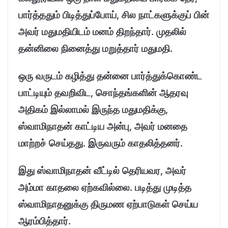
பார்த்ததும் பிடித்துப்போய், சில நாட்களுக்குப் பின்
அவர் மதுமதியிடம் மனம் திறந்தார். முதலில்
தன்னிலை நினைத்து மறுத்தார் மதுமதி.
ஒரு வருடம் கழித்து தன்னை பார்த்துக்கொண்ட
பாட்டியும் தவறிவிட, சொந்தங்களின் ஆதரவு
அதிகம் இல்லாமல் இருந்த மதுமதிக்கு,
ஸ்வாமிநாதன் காட்டிய அன்பு, அவர் மனதை
மாற்றச் செய்தது. இருவரும் காதலித்தனர்.
இது ஸ்வாமிநாதன் வீட்டில் தெரியவர, அவர்
அம்மா காதலை ஏற்கவில்லை. படித்து முடித்த
ஸ்வாமிநாதனுக்கு திருமண ஏற்பாடுகள் செய்ய
ஆரம்பித்தார்.