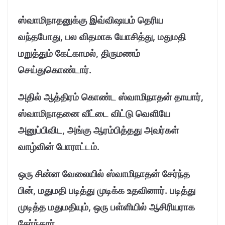
ஸ்வாமிநாதனுக்கு இவ்விஷயம் தெரிய
வந்தபோது, பல விதமாக யோசித்து, மதுமதி
மறுத்தும் கேட்காமல், திருமணம்
செய்துகொண்டார்.
அதில் ஆத்திரம் கொண்ட ஸ்வாமிநாதன் தாயார்,
ஸ்வாமிநாதனை வீட்டை விட்டு வெளியே
அனுப்பிவிட, அங்கு ஆரம்பித்தது அவர்கள்
வாழ்வின் போராட்டம்.
ஒரு சின்ன வேலையில் ஸ்வாமிநாதன் சேர்ந்த
பின், மதுமதி படித்து முடிக்க உதவினார். படித்து
முடித்த மதுமதியும், ஒரு பள்ளியில் ஆசிரியராக
சேர்ந்தார்.