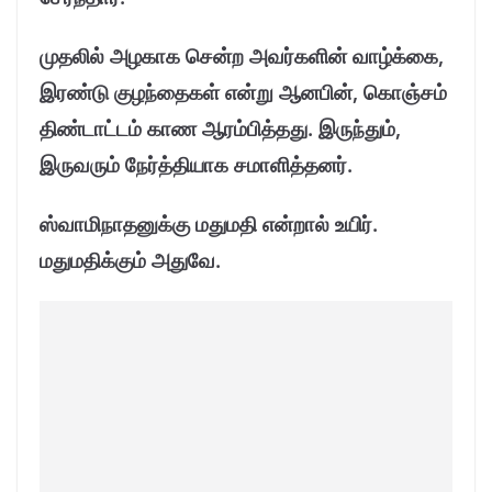
முதலில் அழகாக சென்ற அவர்களின் வாழ்க்கை,
இரண்டு குழந்தைகள் என்று ஆனபின், கொஞ்சம்
திண்டாட்டம் காண ஆரம்பித்தது. இருந்தும்,
இருவரும் நேர்த்தியாக சமாளித்தனர்.
ஸ்வாமிநாதனுக்கு மதுமதி என்றால் உயிர்.
மதுமதிக்கும் அதுவே.