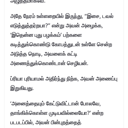
அழுத்தமாகவே.
அதே நேரம் உள்ளறையில் இருந்து, “இசை, டவல்
எடுத்துத்தர்றயா?” என்று அவன் அழைக்க,
‘இதென்ன புது பழக்கம்’ பற்களை
கடித்துக்கொண்டு கோபத்துடன் உள்ளே சென்ற
அடுத்த நொடி, அவளைக் கட்டி
அணைத்துக்கொண்டான் செழியன்.
ப்ரியா புரியாமல் அதிர்ந்து நிற்க, அவன் அணைப்பு
இறுகியது.
‘அனைத்தையும் கேட்டுவிட்டான் போலவே,
தாங்கிக்கொள்ள முடியவில்லையோ?’ என்ற
படபடப்பில், அவன் பின்புறத்தைத்