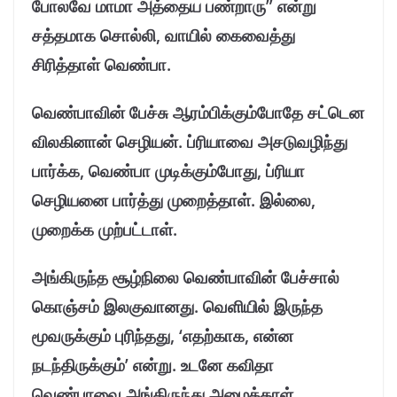
போலவே மாமா அத்தைய பண்றாரு” என்று
சத்தமாக சொல்லி, வாயில் கைவைத்து
சிரித்தாள் வெண்பா.
வெண்பாவின் பேச்சு ஆரம்பிக்கும்போதே சட்டென
விலகினான் செழியன். ப்ரியாவை அசடுவழிந்து
பார்க்க, வெண்பா முடிக்கும்போது, ப்ரியா
செழியனை பார்த்து முறைத்தாள். இல்லை,
முறைக்க முற்பட்டாள்.
அங்கிருந்த சூழ்நிலை வெண்பாவின் பேச்சால்
கொஞ்சம் இலகுவானது. வெளியில் இருந்த
மூவருக்கும் புரிந்தது, ‘எதற்காக, என்ன
நடந்திருக்கும்’ என்று. உடனே கவிதா
வெண்பாவை அங்கிருந்து அழைத்தாள்.