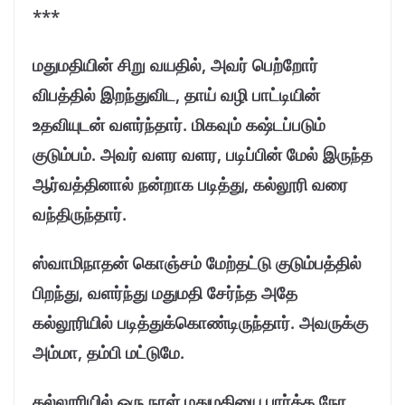
***
மதுமதியின் சிறு வயதில், அவர் பெற்றோர்
விபத்தில் இறந்துவிட, தாய் வழி பாட்டியின்
உதவியுடன் வளர்ந்தார். மிகவும் கஷ்டப்படும்
குடும்பம். அவர் வளர வளர, படிப்பின் மேல் இருந்த
ஆர்வத்தினால் நன்றாக படித்து, கல்லூரி வரை
வந்திருந்தார்.
ஸ்வாமிநாதன் கொஞ்சம் மேற்தட்டு குடும்பத்தில்
பிறந்து, வளர்ந்து மதுமதி சேர்ந்த அதே
கல்லூரியில் படித்துக்கொண்டிருந்தார். அவருக்கு
அம்மா, தம்பி மட்டுமே.
கல்லூரியில் ஒரு நாள் மதுமதியை பார்க்க நேர,