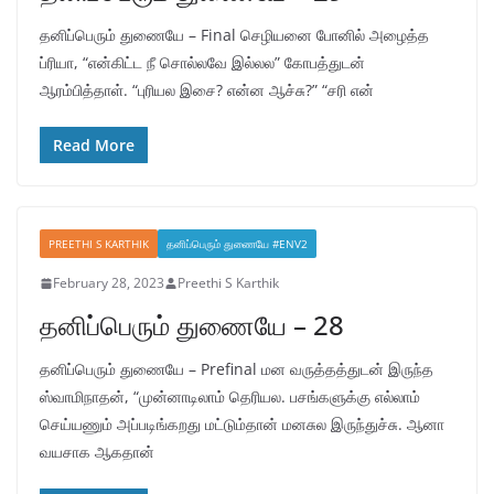
தனிப்பெரும் துணையே – Final செழியனை போனில் அழைத்த
ப்ரியா, “என்கிட்ட நீ சொல்லவே இல்லல” கோபத்துடன்
ஆரம்பித்தாள். “புரியல இசை? என்ன ஆச்சு?” “சரி என்
Read More
PREETHI S KARTHIK
தனிப்பெரும் துணையே #ENV2
February 28, 2023
Preethi S Karthik
தனிப்பெரும் துணையே – 28
தனிப்பெரும் துணையே – Prefinal மன வருத்தத்துடன் இருந்த
ஸ்வாமிநாதன், “முன்னாடிலாம் தெரியல. பசங்களுக்கு எல்லாம்
செய்யணும் அப்படிங்கறது மட்டும்தான் மனசுல இருந்துச்சு. ஆனா
வயசாக ஆகதான்