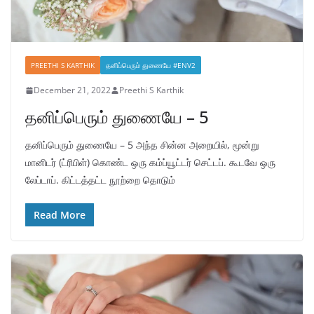
PREETHI S KARTHIK
தனிப்பெரும் துணையே #ENV2
December 21, 2022
Preethi S Karthik
தனிப்பெரும் துணையே – 5
தனிப்பெரும் துணையே – 5 அந்த சின்ன அறையில், மூன்று
மானிடர் (ட்ரிபிள்) கொண்ட ஒரு கம்ப்யூட்டர் செட்டப். கூடவே ஒரு
லேப்டாப். கிட்டத்தட்ட நூற்றை தொடும்
Read More