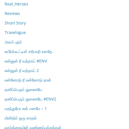
Real_Heroes
Reviews
Short Story
Travelogue
அகம் புறம்
உயிர்க்கூட்டின் சரிபாதி உனதே
என்னுள் நீ வந்தாய் #ENV
என்னுள் நீ வந்தாய் 2
என்னோடு நீ உன்னோடு நான்
தனிப்பெரும் துணையே
தனிப்பெரும் துணையே #ENV2
மறந்துபோ என் மனமே – 1
மீண்டும் ஒரு காதல்
வாழ்க்கையின் வண்ணப்பக்கங்கள்