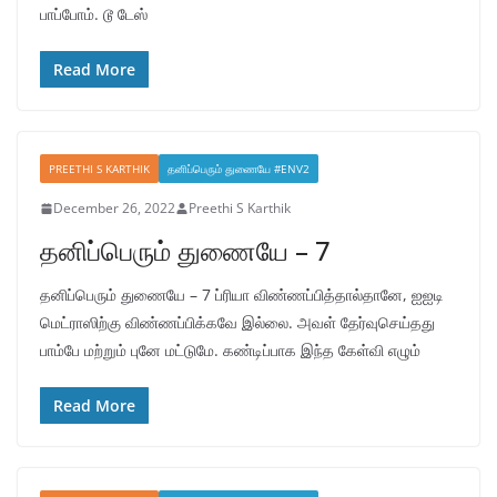
பாப்போம். டூ டேஸ்
Read More
PREETHI S KARTHIK
தனிப்பெரும் துணையே #ENV2
December 26, 2022
Preethi S Karthik
தனிப்பெரும் துணையே – 7
தனிப்பெரும் துணையே – 7 ப்ரியா விண்ணப்பித்தால்தானே, ஐஐடி
மெட்ராஸிற்கு விண்ணப்பிக்கவே இல்லை. அவள் தேர்வுசெய்தது
பாம்பே மற்றும் புனே மட்டுமே. கண்டிப்பாக இந்த கேள்வி எழும்
Read More