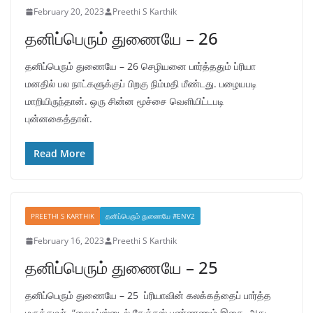
February 20, 2023
Preethi S Karthik
தனிப்பெரும் துணையே – 26
தனிப்பெரும் துணையே – 26 செழியனை பார்த்ததும் ப்ரியா
மனதில் பல நாட்களுக்குப் பிறகு நிம்மதி மீண்டது. பழையபடி
மாறியிருந்தான். ஒரு சின்ன மூச்சை வெளியிட்டபடி
புன்னகைத்தாள்.
Read More
PREETHI S KARTHIK
தனிப்பெரும் துணையே #ENV2
February 16, 2023
Preethi S Karthik
தனிப்பெரும் துணையே – 25
தனிப்பெரும் துணையே – 25 ப்ரியாவின் கலக்கத்தைப் பார்த்த
மருத்துவர், “லைஃப்ஸ்டைல் சேஞ்சஸ் பண்ணணும் இசை. அது