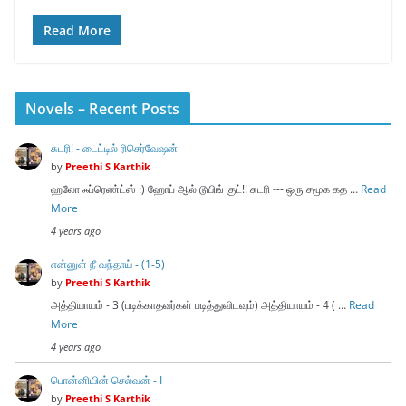
Read More
Novels – Recent Posts
சுடரி! - டைட்டில் ரிசெர்வேஷன்
by
Preethi S Karthik
ஹலோ ஃப்ரெண்ட்ஸ் :) ஹோப் ஆல் டூயிங் குட்!! சுடரி --- ஒரு சமூக கத …
Read
More
4 years ago
என்னுள் நீ வந்தாய் - (1-5)
by
Preethi S Karthik
அத்தியாயம் - 3 (படிக்காதவர்கள் படித்துவிடவும்) அத்தியாயம் - 4 ( …
Read
More
4 years ago
பொன்னியின் செல்வன் - I
by
Preethi S Karthik